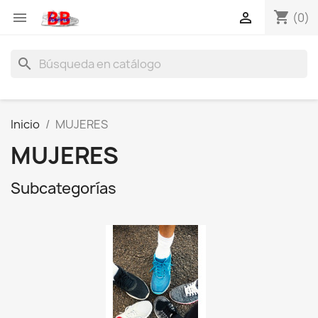
shopping_cart


(0)
search
Inicio
MUJERES
MUJERES
Subcategorías