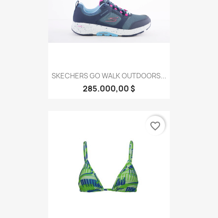
SKECHERS GO WALK OUTDOORS...
285.000,00 $
favorite_border