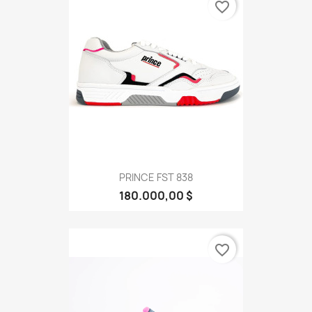
favorite_border
PRINCE FST 838
180.000,00 $
favorite_border