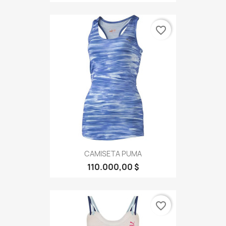
favorite_border
CAMISETA PUMA
110.000,00 $
favorite_border