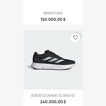
BIKINI PUMA
150.000,00 $
favorite_border
ADIDAS DURAMO SL ANCHO
240.000,00 $