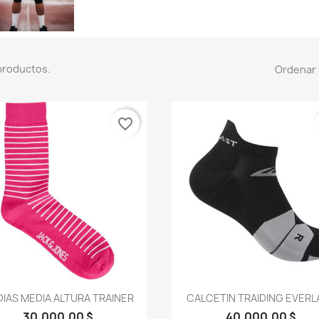
productos.
Ordenar 
favorite_border
Vista rápida
Vista rápida


IAS MEDIA ALTURA TRAINER
CALCETIN TRAIDING EVERL
30.000,00 $
40.000,00 $