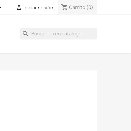
shopping_cart


Carrito
(0)
Iniciar sesión
search