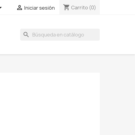
shopping_cart


Carrito
(0)
Iniciar sesión
search