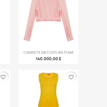
Vista rápida

CAMISETA SIN COSTURA PUMA
140.000,00 $
favorite_border
favorite_border