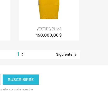
Vista rápida

VESTIDO PUMA
150.000,00 $
1

Siguiente
2
 ello, consulte nuestra