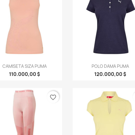
Vista rápida
Vista rápida


CAMISETA SIZA PUMA
POLO DAMA PUMA
110.000,00 $
120.000,00 $
favorite_border