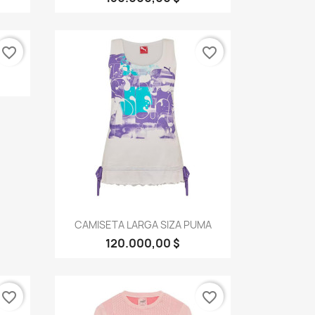
favorite_border
favorite_border
Vista rápida

CAMISETA LARGA SIZA PUMA
120.000,00 $
favorite_border
favorite_border