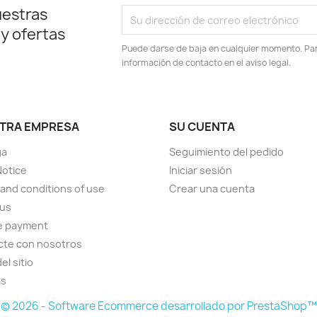
uestras
 y ofertas
Puede darse de baja en cualquier momento. Para
información de contacto en el aviso legal.
TRA EMPRESA
SU CUENTA
ga
Seguimiento del pedido
Notice
Iniciar sesión
and conditions of use
Crear una cuenta
 us
e payment
cte con nosotros
el sitio
as
© 2026 - Software Ecommerce desarrollado por PrestaShop™