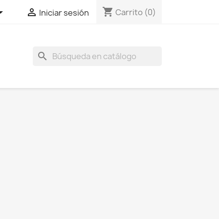
shopping_cart


Carrito
(0)
Iniciar sesión
search