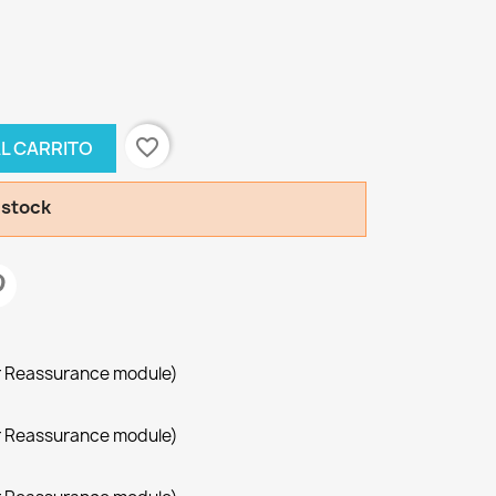
favorite_border
AL CARRITO
 stock
r Reassurance module)
r Reassurance module)