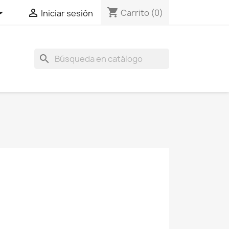
shopping_cart


Carrito
(0)
Iniciar sesión
search