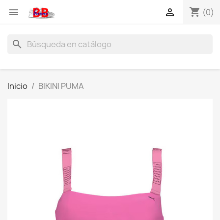
shopping_cart


(0)
search
Inicio
BIKINI PUMA