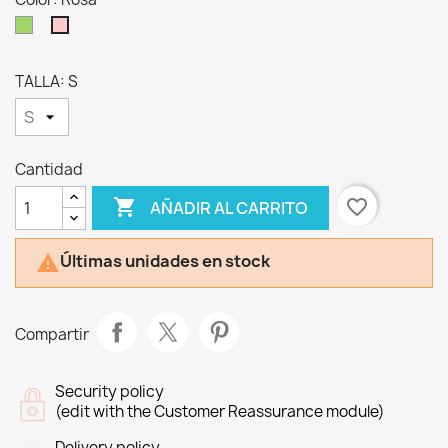
Verde
Rosa
TALLA: S
Cantidad

favorite_border
AÑADIR AL CARRITO
Últimas unidades en stock

Compartir
Security policy
(edit with the Customer Reassurance module)
Delivery policy