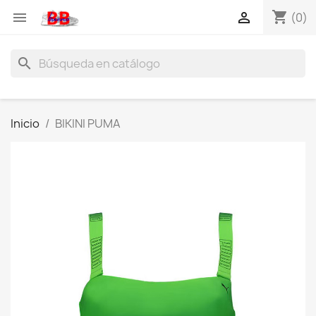
shopping_cart


(0)
search
Inicio
BIKINI PUMA