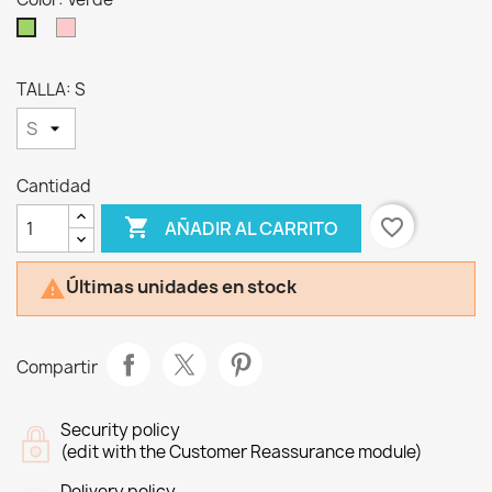
Rosa
Verde
TALLA: S
Cantidad

favorite_border
AÑADIR AL CARRITO
Últimas unidades en stock

Compartir
Security policy
(edit with the Customer Reassurance module)
Delivery policy