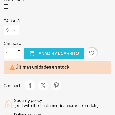
Blanco
TALLA: S
Cantidad

favorite_border
AÑADIR AL CARRITO
Últimas unidades en stock

Compartir
Security policy
(edit with the Customer Reassurance module)
Delivery policy