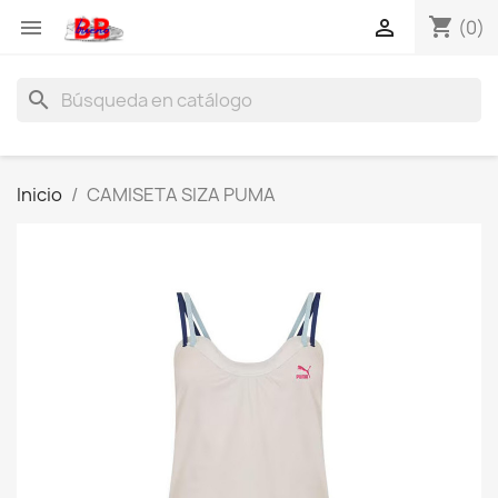
shopping_cart


(0)
search
Inicio
CAMISETA SIZA PUMA