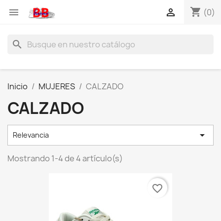
shopping_cart


(0)
search
Inicio
MUJERES
CALZADO
CALZADO

Relevancia
Mostrando 1-4 de 4 artículo(s)
favorite_border