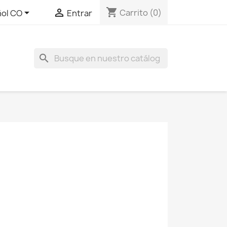
shopping_cart


Carrito
(0)
ol CO
Entrar
search