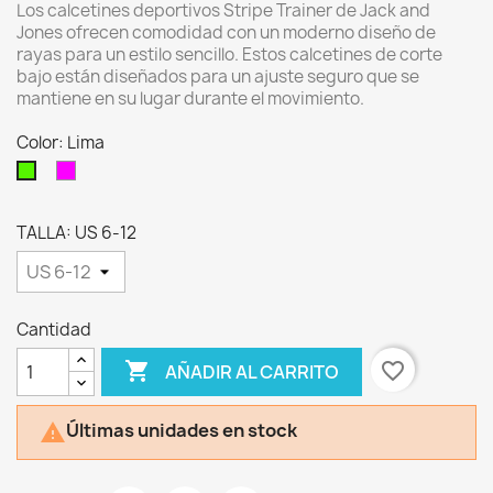
Los calcetines deportivos Stripe Trainer de Jack and
Jones ofrecen comodidad con un moderno diseño de
rayas para un estilo sencillo. Estos calcetines de corte
bajo están diseñados para un ajuste seguro que se
mantiene en su lugar durante el movimiento.
Color: Lima
Magenta
Lima
TALLA: US 6-12
Cantidad

favorite_border
AÑADIR AL CARRITO
Últimas unidades en stock
