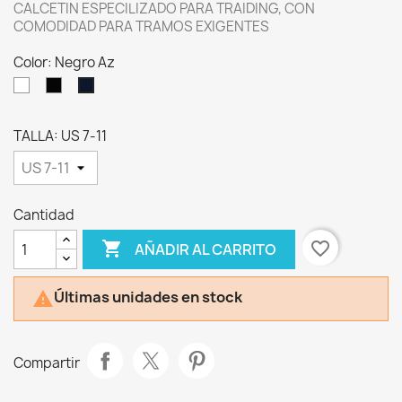
CALCETIN ESPECILIZADO PARA TRAIDING, CON
COMODIDAD PARA TRAMOS EXIGENTES
Color: Negro Az
Blanco
Negro
Negro
Az
TALLA: US 7-11
Cantidad

favorite_border
AÑADIR AL CARRITO
Últimas unidades en stock

Compartir