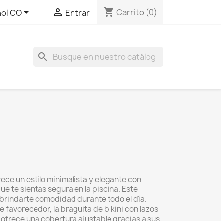
shopping_cart


Carrito
(0)
ol CO
Entrar
search
ece un estilo minimalista y elegante con
e te sientas segura en la piscina. Este
brindarte comodidad durante todo el día.
 favorecedor, la braguita de bikini con lazos
 ofrece una cobertura ajustable gracias a sus