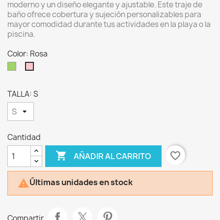
moderno y un diseño elegante y ajustable. Este traje de
baño ofrece cobertura y sujeción personalizables para
mayor comodidad durante tus actividades en la playa o la
piscina.
Color: Rosa
Verde
Rosa
TALLA: S
Cantidad

favorite_border
AÑADIR AL CARRITO
Últimas unidades en stock

Compartir