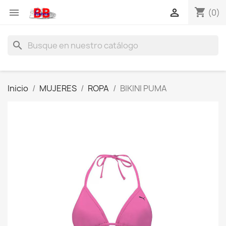
shopping_cart


(0)
search
Inicio
MUJERES
ROPA
BIKINI PUMA