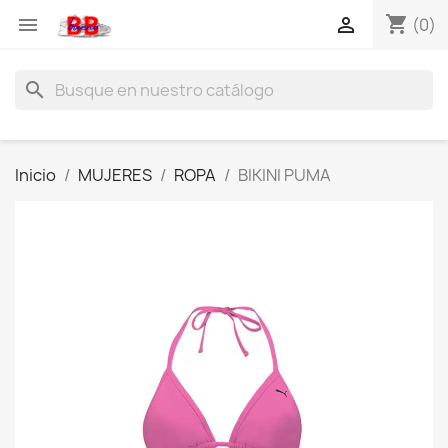
shopping_cart


(0)
search
Inicio
MUJERES
ROPA
BIKINI PUMA