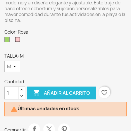
moderno y un diseño elegante y ajustable. Este traje de
baño ofrece cobertura y sujeción personalizables para
mayor comodidad durante tus actividades en la playa o la
piscina.
Color: Rosa
Verde
Rosa
TALLA: M
Cantidad

favorite_border
AÑADIR AL CARRITO
Últimas unidades en stock

Compartir