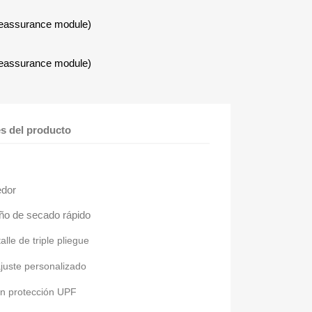
Reassurance module)
Reassurance module)
es del producto
edor
año de secado rápido
lle de triple pliegue
ajuste personalizado
on protección UPF