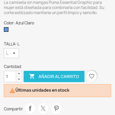
La camiseta sin mangas Puma Essential Graphic para
mujer está diseñada para combinarla con facilidad. Su
corte estilizado mantiene un perfil limpio y sencillo.
Color: Azul Claro
Azul
Claro
TALLA: L
Cantidad

favorite_border
AÑADIR AL CARRITO
Últimas unidades en stock

Compartir