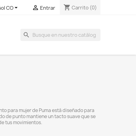
shopping_cart


Carrito
(0)
ol CO
Entrar
search
unto para mujer de Puma está diseñado para
ido de punto mantiene un tacto suave que se
 de tus movimientos.