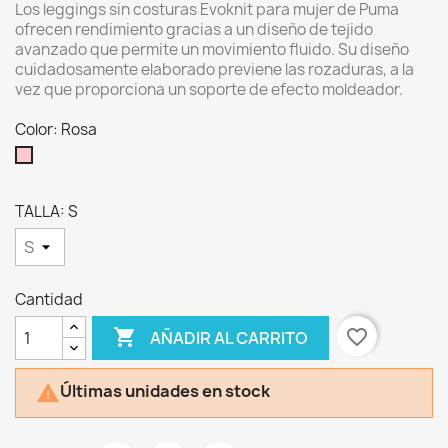
Los leggings sin costuras Evoknit para mujer de Puma
ofrecen rendimiento gracias a un diseño de tejido
avanzado que permite un movimiento fluido. Su diseño
cuidadosamente elaborado previene las rozaduras, a la
vez que proporciona un soporte de efecto moldeador.
Color: Rosa
Rosa
TALLA: S
Cantidad

favorite_border
AÑADIR AL CARRITO
Últimas unidades en stock
