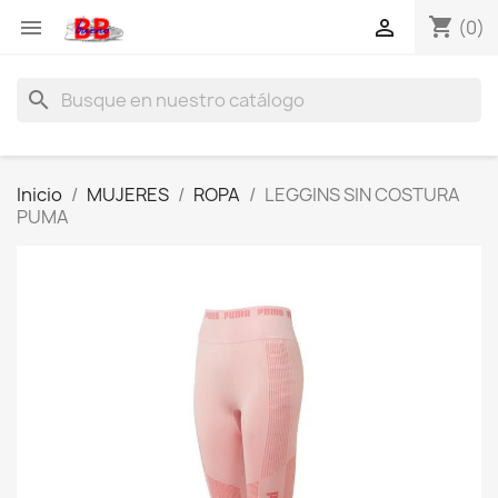
shopping_cart


(0)
search
Inicio
MUJERES
ROPA
LEGGINS SIN COSTURA
PUMA