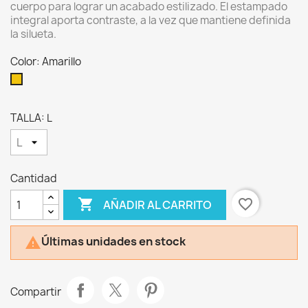
cuerpo para lograr un acabado estilizado. El estampado
integral aporta contraste, a la vez que mantiene definida
la silueta.
Color: Amarillo
Amarillo
TALLA: L
Cantidad

favorite_border
AÑADIR AL CARRITO
Últimas unidades en stock

Compartir