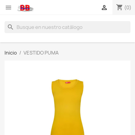
shopping_cart


(0)
search
Inicio
VESTIDO PUMA