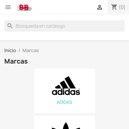
shopping_cart


(0)
search
Inicio
Marcas
Marcas
ADIDAS